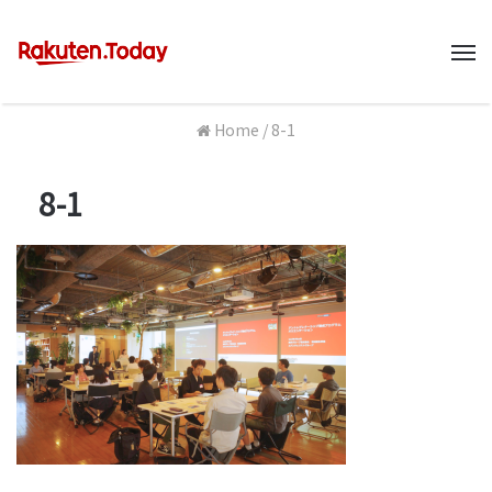
M
Home
/
8-1
8-1