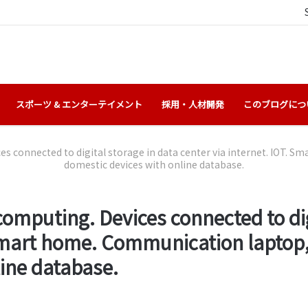
スポーツ & エンターテイメント
採用・人材開発
このブログにつ
es connected to digital storage in data center via internet. IOT. 
domestic devices with online database.
omputing. Devices connected to dig
 Smart home. Communication laptop
ine database.