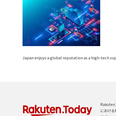
Japan enjoys a global reputation as a high-tech sup
Rakut
における