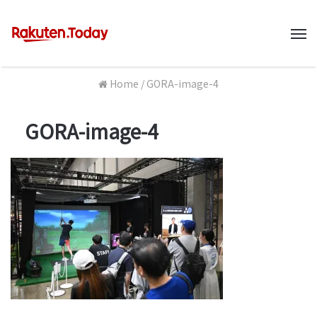
M
Home
/
GORA-image-4
GORA-image-4