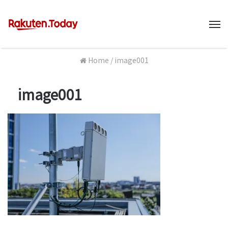
M
Home
/
image001
image001