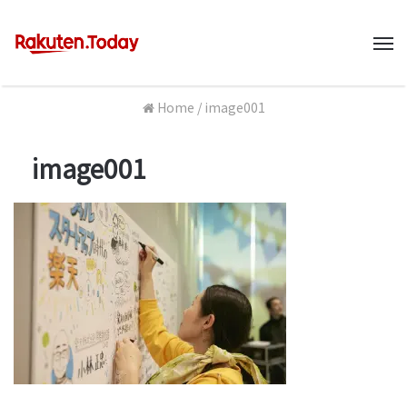
M
Home
/
image001
image001