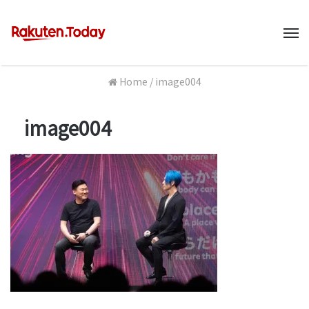
M
Home
/
image004
image004