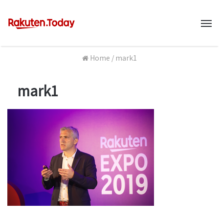
M
Home
/
mark1
mark1