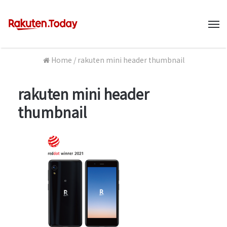
M
Home
/
rakuten mini header thumbnail
rakuten mini header
thumbnail