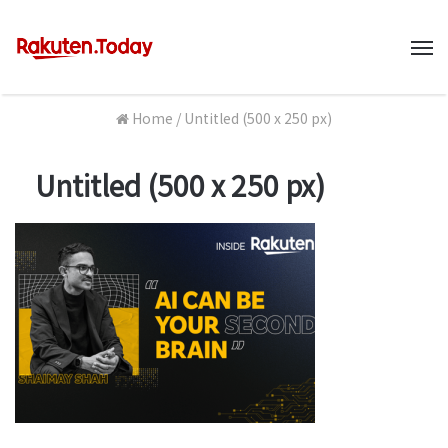
M
Home
/
Untitled (500 x 250 px)
Untitled (500 x 250 px)