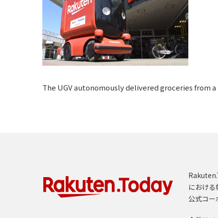
The UGV autonomously delivered groceries from a
Rakut
における
公式コー