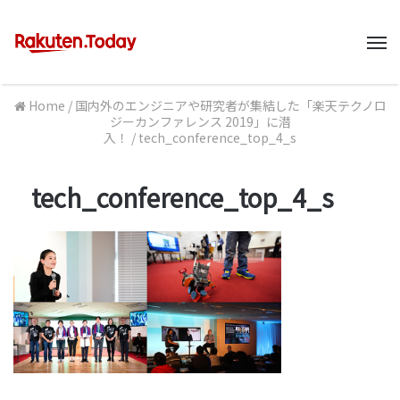
M
Home
/
国内外のエンジニアや研究者が集結した「楽天テクノロ
ジーカンファレンス 2019」に潜
入！
/
tech_conference_top_4_s
tech_conference_top_4_s