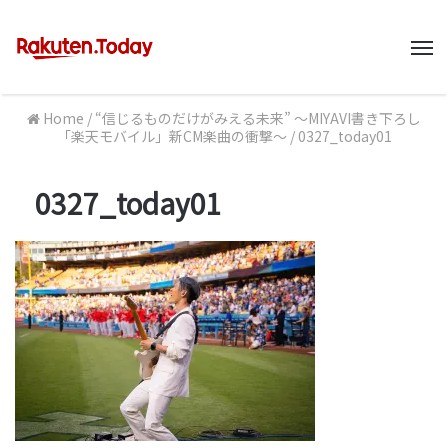
M
Home
/
“信じるものだけがみえる未来” 〜MIYAVI書き下ろし
「楽天モバイル」新CM楽曲の衝撃〜
/
0327_today01
0327_today01