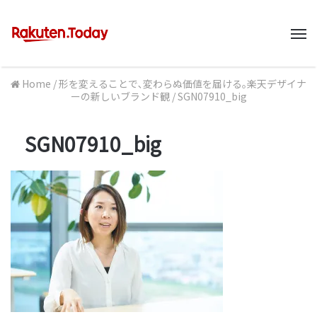
M
Home
/
形を変えることで､変わらぬ価値を届ける｡楽天デザイナ
ーの新しいブランド観
/
SGN07910_big
SGN07910_big