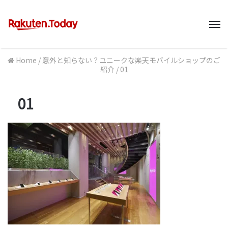
M
Home
/
意外と知らない？ユニークな楽天モバイルショップのご
紹介
/
01
01