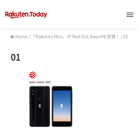
M
Home
/
「Rakuten Mini」が Red Dot Awardを受賞！
/
01
01