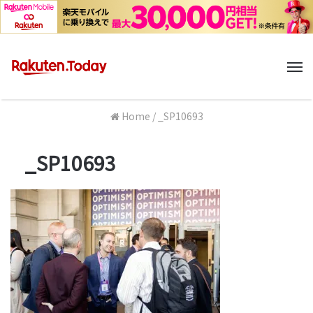
M
Home
/
_SP10693
_SP10693