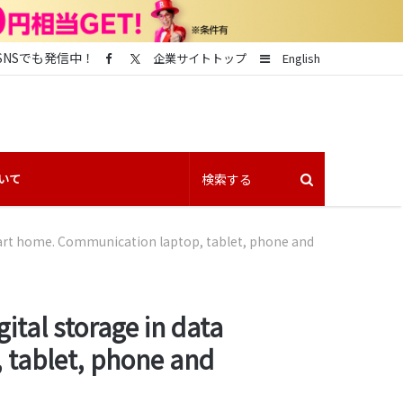
SNSでも発信中！
Sidebar
企業サイトトップ
English
いて
Smart home. Communication laptop, tablet, phone and
ital storage in data
, tablet, phone and