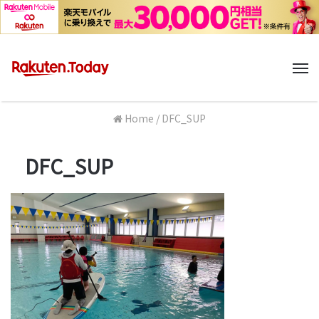
M
Home
/
DFC_SUP
DFC_SUP