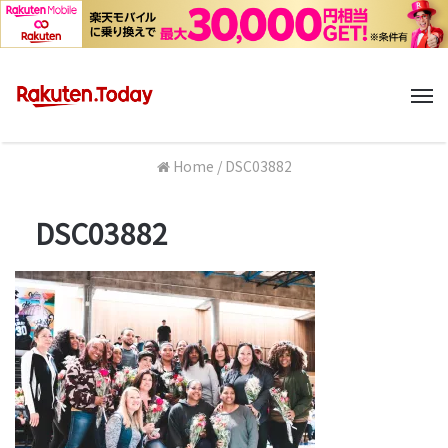
M
Home
/
DSC03882
DSC03882