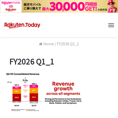
M
Home
/
FY2026 Q1_1
FY2026 Q1_1