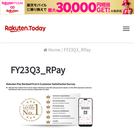
M
Home
/
FY23Q3_RPay
FY23Q3_RPay