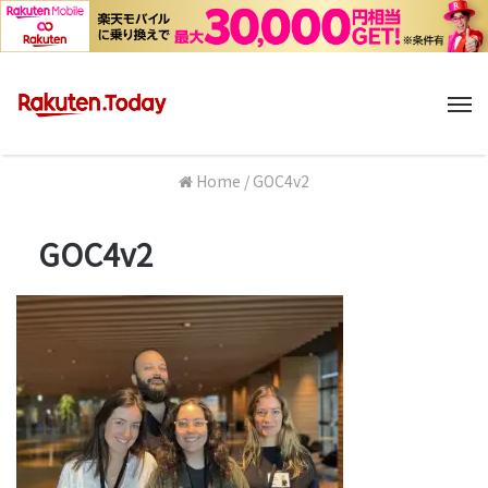
M
Home
/
GOC4v2
GOC4v2