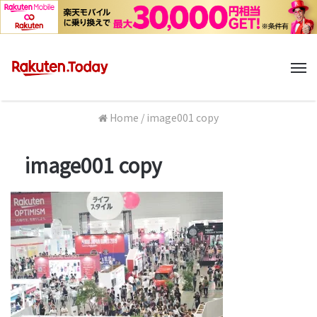
M
Home
/
image001 copy
image001 copy