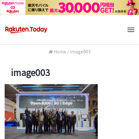
M
Home
/
image003
image003