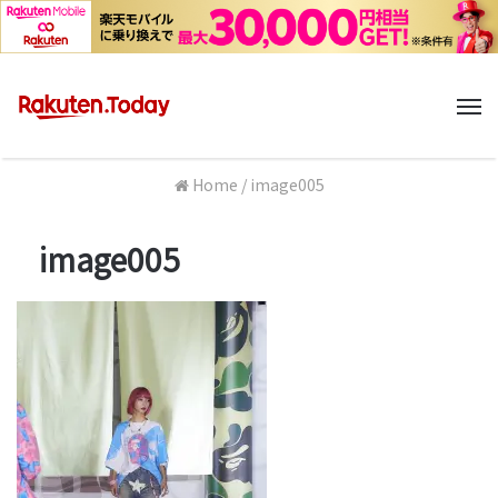
M
Home
/
image005
image005