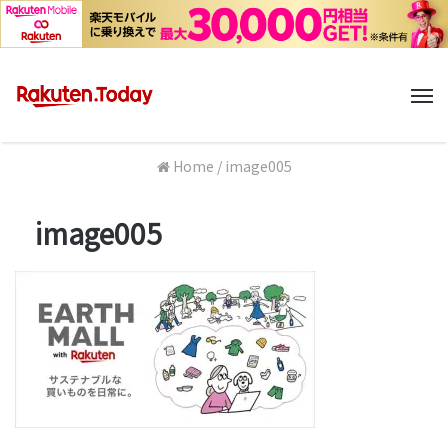
M
Home
/
image005
image005