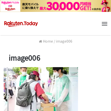
M
Home
/
image006
image006