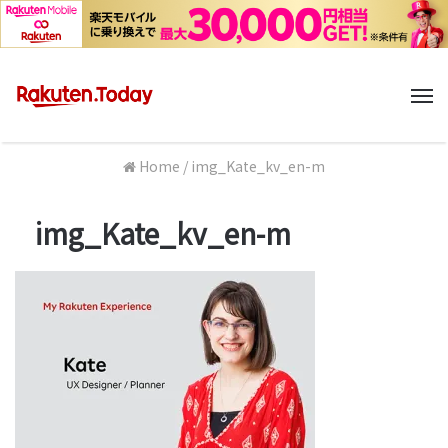
M
Home
/
img_Kate_kv_en-m
img_Kate_kv_en-m