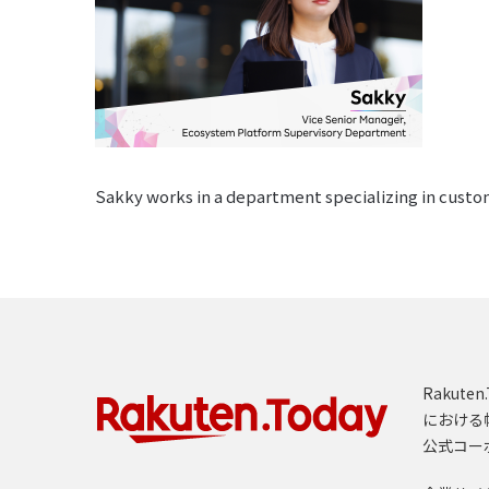
Sakky works in a department specializing in custome
Rakut
における
公式コー