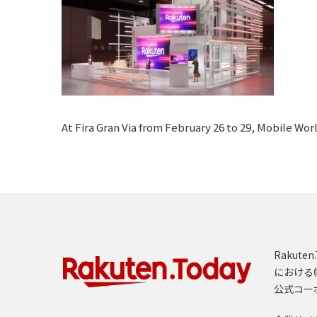
At Fira Gran Via from February 26 to 29, Mobile W
Rakut
における
公式コー