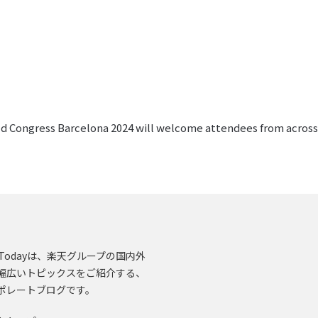
orld Congress Barcelona 2024 will welcome attendees from acros
en.Todayは、楽天グループの国内外
幅広いトピックスをご紹介する、
ポレートブログです。