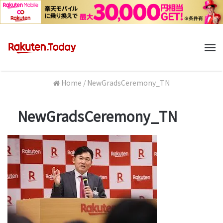
M
Home
/
NewGradsCeremony_TN
NewGradsCeremony_TN