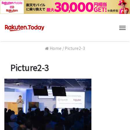
M
Home
/
Picture2-3
Picture2-3