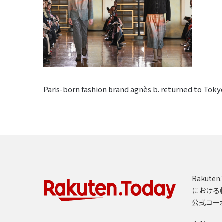
Paris-born fashion brand agnès b. returned to Tok
Rakut
における
公式コー