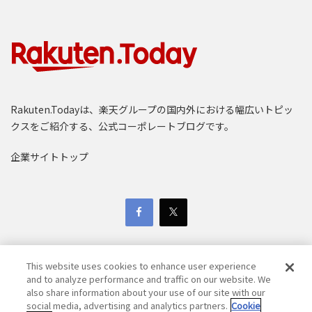
Rakuten.Todayは、楽天グループの国内外における幅広いトピッ
クスをご紹介する、公式コーポレートブログです。
企業サイトトップ
This website uses cookies to enhance user experience
and to analyze performance and traffic on our website. We
also share information about your use of our site with our
Copyright © 1997-2025 Rakuten Group, Inc. All Rights Reserved.
social media, advertising and analytics partners.
Cookie