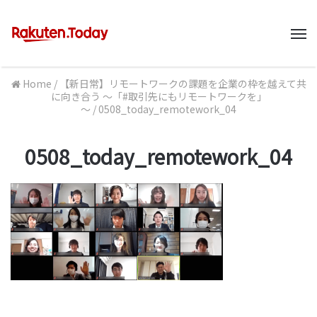
M
Home
/
【新日常】リモートワークの課題を企業の枠を越えて共
に向き合う ～「#取引先にもリモートワークを」
～
/
0508_today_remotework_04
0508_today_remotework_04