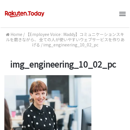
M
Home
/
【Employee Voice : Maddy】コミュニケーションスキ
ルを磨きながら、 全ての人が使いやすいウェブサービスを作りあ
げる
/
img_engineering_10_02_pc
img_engineering_10_02_pc