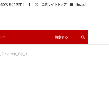
SNSでも発信中！
Sidebar
企業サイトトップ
English
いて
/
Rakuten_Eiji_3