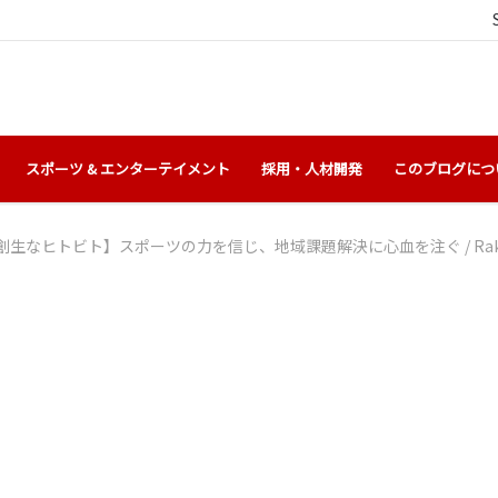
スポーツ & エンターテイメント
採用・人材開発
このブログにつ
創生なヒトビト】スポーツの力を信じ、地域課題解決に心血を注ぐ
/
Ra