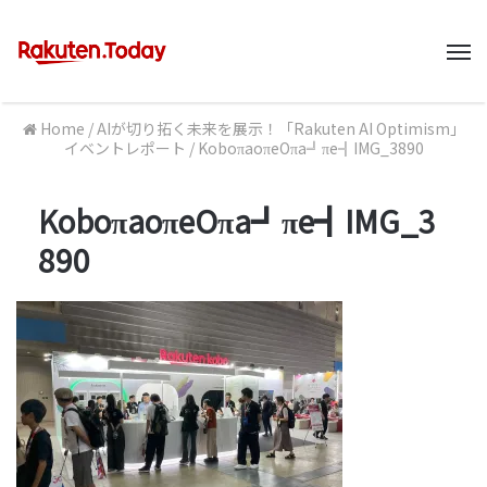
M
Home
/
AIが切り拓く未来を展示！「Rakuten AI Optimism」
イベントレポート
/
KoboπaoπeOπa╝πe╣IMG_3890
KoboπaoπeOπa╝πe╣IMG_3
890