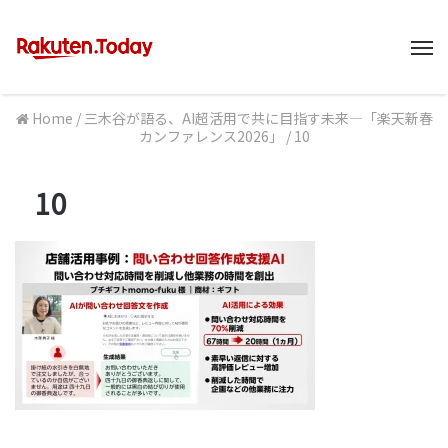
M
Home
/
三木谷が語る、AI超活用で共に目指す未来―「楽天新春
カンファレンス2026」
/
10
10