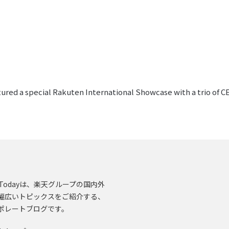
tured a special Rakuten International Showcase with a trio of 
en.Todayは、楽天グループの国内外
幅広いトピックスをご紹介する、
ポレートブログです。