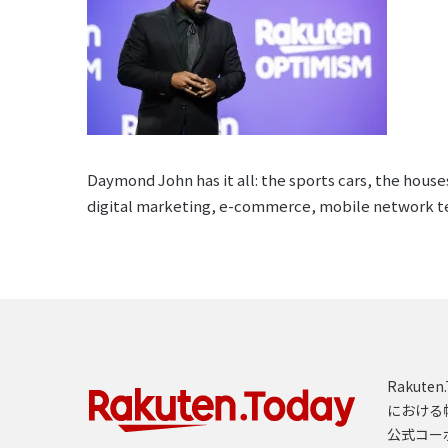
Daymond John has it all: the sports cars, the hous
digital marketing, e-commerce, mobile network t
Rakut
における
公式コー