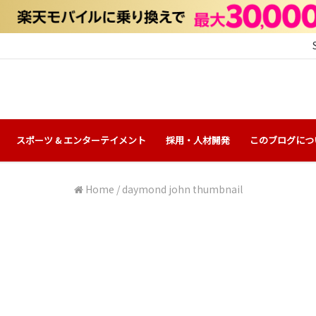
スポーツ & エンターテイメント
採用・人材開発
このブログにつ
Home
/
daymond john thumbnail