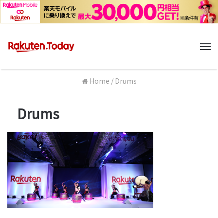
M
Home
/
Drums
Drums