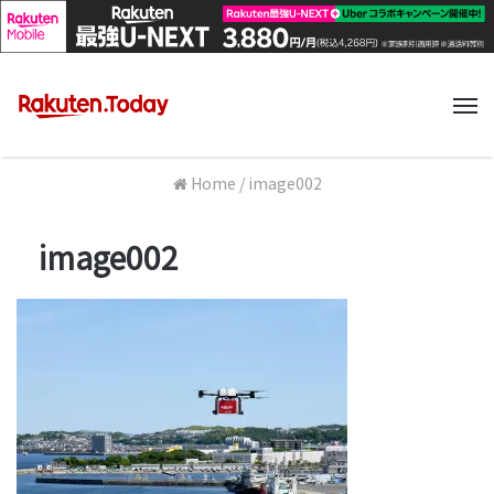
M
Home
/
image002
image002