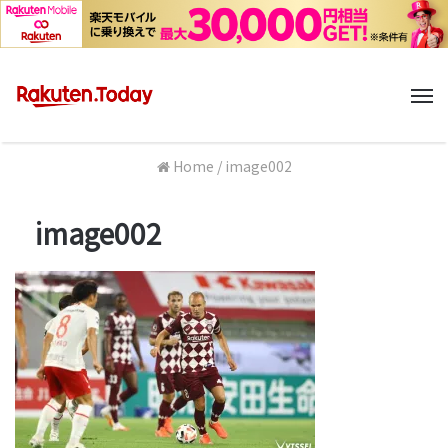
M
Home
/
image002
image002