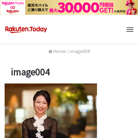
M
Home
/
image004
image004