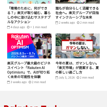
り組みを行っています。楽天グループも、この取り組みに
「環境のために、何ができ
誰もが自分らしく活躍できる
賛同し、活動に参加しています。
る？」楽天が取り組む、暮ら
社会へ。楽天グループが目指
しの中に溶け込むサステナブ
すインクルーシブな未来
ルなアクション
今回実施されたスペシャルトークイベントは、サステナ
2 weeks ago
2
min
read
4 days ago
< 1
min
read
ビリティや資源のリサイクルなどを生活に取り入れてい
ただくための啓発を目的とし、過去2回開催されていま
す。第3回目は「古坂大魔王と考える、業種を超えたサス
テナビリティへの挑戦！」と題して、セブン＆アイ・ホー
ルディングス・ファーストリテイリング・楽天の3社が登
壇しました。各社のサステナブルな取り組みについて、
楽天グループ最大級のビジネ
今年の夏は、ガマンしない。
UNEPサステナビリティアクションのアドバイザーである
スイベント「Rakuten AI
「楽天市場」が提案する、夏
Optimism」で、AIが切り拓
の新しい過ごし方
古坂大魔王さんも交えての意見交換等が行われました。
く未来の可能性を体験
July 3, 2026
2
min
read
3 weeks ago
2
min
read
本イベントの様子は、UNEPの公式HPでも公開していま
す！