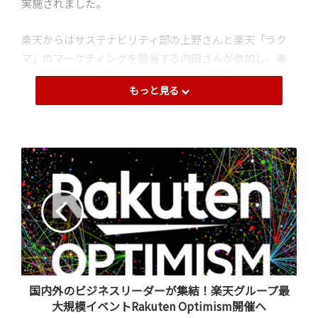
実施されました。
楽天からはサステナビリティ部の上野さんと楽天「ラク
マ」のマーケティングを担当する内田さんが参加し、楽
天「ラクマ」の循環型社会の形成に向けた取り組みを紹
もっと見る
介しました。本記事ではイベント内容を中心に、楽天
「ラクマ」のサステナブルな社会に向けた取り組みにつ
いてレポートします！
国内外のビジネスリーダーが集結！楽天グループ最
大規模イベントRakuten Optimism開催へ