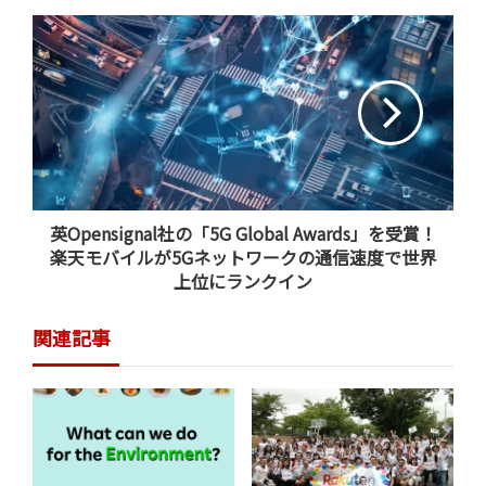
「UNEPサステナビリティアクション」
とは？
英Opensignal社の「5G Global Awards」を受賞！
楽天モバイルが5Gネットワークの通信速度で世界
上位にランクイン
関連記事
UNEPサステナビリティアクションは、「私たちのアクシ
ョンが地球を守る。」をコンセプトに2020年6月に発足し
ました。地球環境問題の中でも、特にリサイクルをはじ
めとした、循環資源の活用を中心にサステナビリティの
促進を行うことを目的として、国連や政府、企業や生活
者が横断的につながるプラットフォームとして様々な取