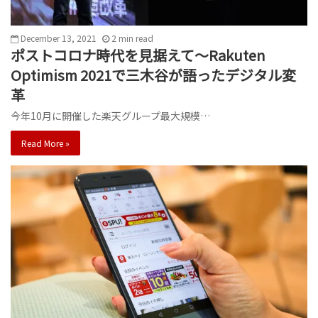
December 13, 2021
2
min
read
ポストコロナ時代を見据えて～Rakuten
Optimism 2021で三木谷が語ったデジタル変
革
今年10月に開催した楽天グループ最大規模…
Read More »