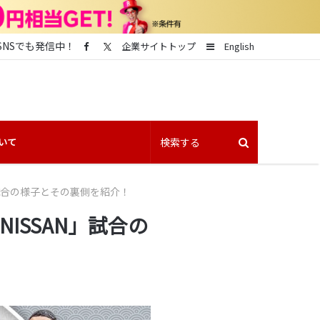
SNSでも発信中！
Sidebar
企業サイトトップ
English
いて
NISSAN」試合の様子とその裏側を紹介！
n & NISSAN」試合の