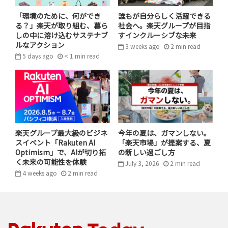
「楽天市場」で消費動向や様々なデータを研究し、数々
「環境のために、何ができ
誰もが自分らしく活躍できる
の流行を予測してきた“トレンドハンター”の清水。「飼
る？」楽天が取り組む、暮ら
社会へ。楽天グループが目指
しの中に溶け込むサステナブ
すインクルーシブな未来
い主の間では、『ペットも家族の一員』と考える傾向が
ルなアクション
3 weeks ago
2
min
read
この数年、非常に強くなってきています。人間のおせち
5 days ago
< 1
min
read
も、一人用や子ども用というのも出てきているので、ペ
ット用もそういった流れを汲んでいるのかと思います。特
に来年は戌年なので、そういった傾向があるのかもしれ
ませんね」
戌年の元旦にワンちゃんとおせちを食べれば、縁起の良
楽天グループ最大級のビジネ
今年の夏は、ガマンしない。
い一年になるかもしれません！ペットとの生活がより楽
スイベント「Rakuten AI
「楽天市場」が提案する、夏
Optimism」で、AIが切り拓
の新しい過ごし方
しくなる新しいライフスタイルや新しい体験をもたらす
く未来の可能性を体験
July 3, 2026
2
min
read
アイテムを「楽天市場」で探してみませんか？
4 weeks ago
2
min
read