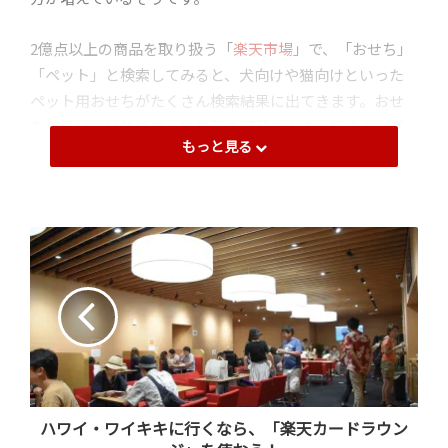
2億点以上の商品を取り扱う「
楽天市場
」で、「おせち」
「ペット」と検索してみると、犬向けや猫向けといった
ペット用おせちがたくさん検索結果に出てきます。おせ
ちの具材には無添加、無農薬の野菜やお肉、鯛やうなぎ
もっと見る
などの高級魚、丹波の黒豆など各地の名産品が使われ、
ペットの健康にも配慮して作られており、人間のおせち
にも負けない豪華さです。
ハワイ・ワイキキに行くなら、「楽天カードラウン