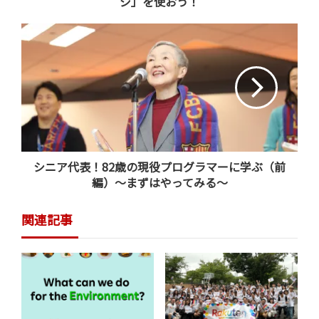
ジ」を使おう！
「おせち」「犬」といったキーワードで検索した検索結果画面
（一部）
2
万円を超えるペット用高級おせちも！
シニア代表！82歳の現役プログラマーに学ぶ（前
編）～まずはやってみる～
犬用おせちは数千円から販売されています。「楽天市
場」で無添加ドッグフードとペット用サプリメントなど
関連記事
を販売する「
帝塚山ハウンドカム
」の犬用「
本格おせ
ち 贅沢和洋3段
」はなんと、2万円！鯛の焼物や国産黒
毛和牛のローストビーフ、紅白なますや黒豆煮に赤飯、イ
チゴのムースなど、26種が三段重箱に並びます。
「ペット用おせちは数年前からあります」と話すのは、