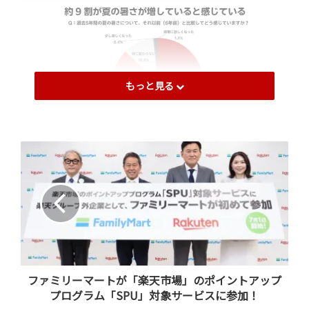
もっと見る
「楽天市場」の調査では、過去5年間の夏の暑さについ
て、それ以前（6年前）と比較して『暑さが増している』
と感じている方が約9割に上ることが分かりました（注
2）。その一方で、昨年の夏は『暑さ対策が不十分だっ
た』と感じている方も少なくありません。私たちが日々
の生活で実感している通り、最近の夏の暑さは、これま
での対策だけでは対応しきれない場面も増えています。だ
ファミリーマートが「楽天市場」のポイントアップ
からこそ、今年はより万全な備えが必要だと、多くの方
プログラム「SPU」対象サービスに参加！
が感じ始めているのではないでしょうか。