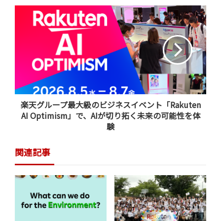
楽天グループ最大級のビジネスイベント「Rakuten
AI Optimism」で、AIが切り拓く未来の可能性を体
験
そこで、今年の夏は
「暑さを我慢する」のをやめて、「賢
いアイテムで攻略する」
という新しいスタンスで過ごし
関連記事
てみませんか？ 2026年夏のトレンドを先取りして、この
過酷な季節をラクに、そして楽しく乗り切るヒントをお
届けします。
（参考）
「楽天市場」、2026年夏のトレンド予測を発表