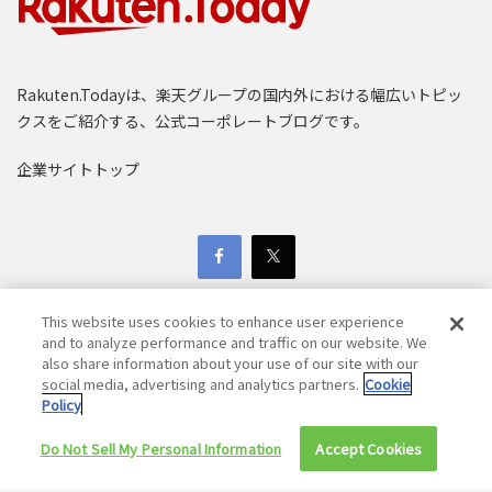
Rakuten.Todayは、楽天グループの国内外における幅広いトピッ
クスをご紹介する、公式コーポレートブログです。
企業サイトトップ
たとえば、服の中に風を送り込む空調ウェアや、頭部を
冷やすアイスハットは、街中でも違和感なく使えるおし
This website uses cookies to enhance user experience
ゃれなギアへと進化しました。また、UVカットや冷感素
and to analyze performance and traffic on our website. We
材のアームカバー・フェイスカバーといった「避暑着」
also share information about your use of our site with our
social media, advertising and analytics partners.
Cookie
も、日差しを避けるための必須アイテムとして定着して
Copyright © 1997-2025 Rakuten Group, Inc. All Rights Reserved.
Policy
います。
楽天グループ個人情報保護方針
Do Not Sell My Personal Information
Accept Cookies
採用活動における個人情報保護方針
免責事項
移動中や家事の合間には、「多機能＋ファン」（プラス