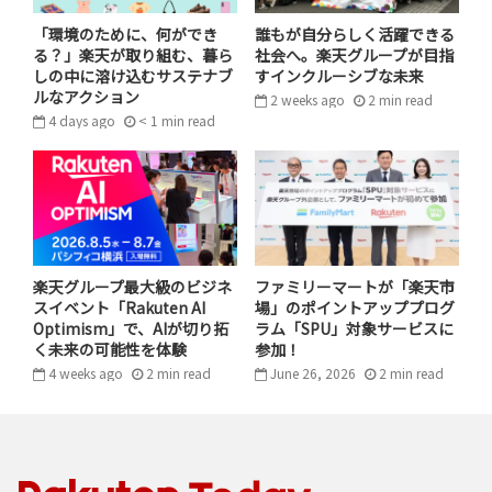
「環境のために、何ができ
誰もが自分らしく活躍できる
る？」楽天が取り組む、暮ら
社会へ。楽天グループが目指
しの中に溶け込むサステナブ
すインクルーシブな未来
「身に着ける」涼しさ。最新アイテム
ルなアクション
2 weeks ago
2
min
read
4 days ago
< 1
min
read
で夏の暑さを賢く攻略
今年の夏、注目したいのは「涼」を「身に着ける」とい
う新しいスタイルです。ハンディファンも定番ですが、今
年はもっと一歩先を行く「スマートな暑さ対策」がトレ
ンドの予感。
楽天グループ最大級のビジネ
ファミリーマートが「楽天市
スイベント「Rakuten AI
場」のポイントアッププログ
身に着けるだけで冷感を得られるウェアラブルギアや、
Optimism」で、AIが切り拓
ラム「SPU」対象サービスに
日差しを遮りつつ涼しさをキープする「避暑着」、そし
く未来の可能性を体験
参加！
てファンを搭載した多機能アイテムまで、2026年は、暑
4 weeks ago
2
min
read
June 26, 2026
2
min
read
さを「我慢」するのではなく、自分に合った機能的なア
イテムをうまく「身に着けて」、賢く攻略するのが正解
です。